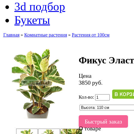
3d подбор
Букеты
Главная
»
Комнатные растения
»
Растения от 100см
Фикус Эласти
Цена
3850 руб.
Кол-во:
Быстрый заказ
О товаре