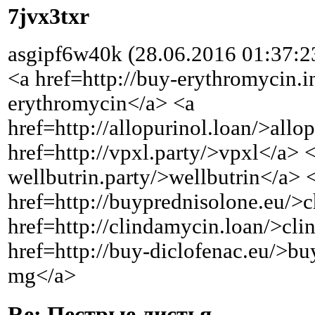
7jvx3txr
asgipf6w40k (28.06.2016 01:37:2
<a href=http://buy-erythromycin.i
erythromycin</a> <a
href=http://allopurinol.loan/>allo
href=http://vpxl.party/>vpxl</a> <
wellbutrin.party/>wellbutrin</a> 
href=http://buyprednisolone.eu/>
href=http://clindamycin.loan/>cl
href=http://buy-diclofenac.eu/>bu
mg</a>
Re: Пестрые листья