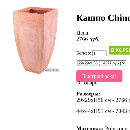
Кашпо Chino
Цена
2766 руб.
Кол-во:
Быстрый заказ
О товаре
Размеры:
29х29хН56 см - 2766 
44х44хН91 см - 7043 
Материал:
Polystone 