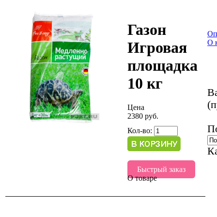
Газон
Оп
О 
Игровая
площадка
10 кг
В
(п
Цена
2380 руб.
П
Кол-во:
К
Быстрый заказ
О товаре